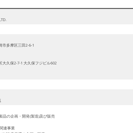
TD.
川崎市多摩区三田2-6-1
宿区大久保2-7-1 大久保フジビル602
真
用製品の企画・開発(製造)及び販売
関連事業