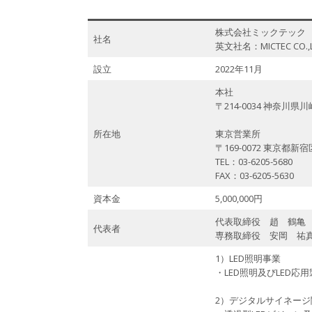
株式会社ミックテック
社名
英文社名：MICTEC CO.,L
設立
2022年11月
本社
〒214-0034 神奈川県
所在地
東京営業所
〒169-0072 東京都新
TEL：03-6205-5680
FAX：03-6205-5630
資本金
5,000,000円
代表取締役 趙 鶴亀
代表者
専務取締役 安岡 祐
1）LED照明事業
・LED照明及びLED応
2）デジタルサイネージ