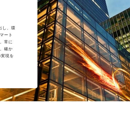
き出し、環
マート
、常に
、確か
の実現を