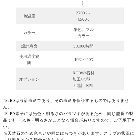
）
2700K～
色温度
6500K
単色、フル
カラー
カラー
設計寿命
50,000時間
使用温度範
-10℃～40℃
囲
RGBW/石材
オプション
加工/△型、
〇型、R面
※LEDは設計寿命であり、その寿命を保証するものではありませ
ん。
※LED素子には光色・明るさのバラツキがあるため、同じ型番の製
品でも 光色・明るさがことなる場合がありますので、ご了承下さ
い。
※天然石のため色合いや柄にばらつきがあります。スラブの状況に
より廃番となる場合があります。