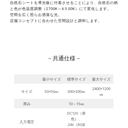
自然石シートを導光板に付着させることにより、自然石の柄
と色が色温度調整（2700K～6５00K）にて変化します。
空間を広く照らお洒落な光。
店舗コンセプトに合わせた空間設計と調和します。
－共通仕様－
最小サイズ
標準サイズ
最大サイズ
2400×1200
サイズ
50×50㎜
300×300㎜
㎜
厚み
10～15㎜
DC12V（単
色）、
入力電圧
24V（RGB